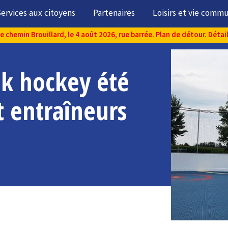
ervices aux citoyens
Partenaires
Loisirs et vie comm
chemin Brouillard, le 4 août 2026, rue barrée. Plan de détour. Détai
ek hockey été
t entraîneurs