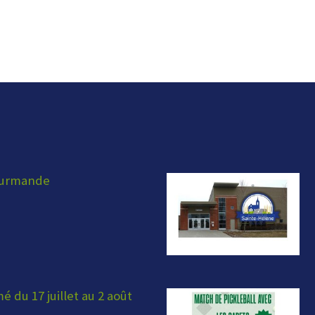
ourmande
 du 17 juillet au 2 août