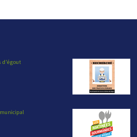
s d'égout
municipal