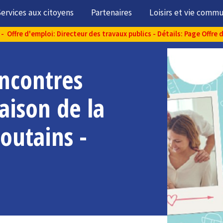
ervices aux citoyens
Partenaires
Loisirs et vie comm
- Offre d'emploi: Directeur des travaux publics - Détails: Page Offre 
ncontres
aison de la
outains -