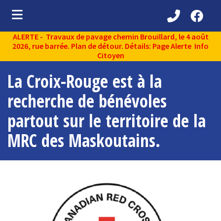
ALERTE - Travaux de pavage chemin Brouillard, le 4 août
ubmenu (Découvrir )
2026, rue barrée. Plan de détour. Détails: Page Alerte Info
Citoyen
ubmenu (Administration municipale )
La Croix-Rouge est à la
bmenu (Services aux citoyens )
recherche de bénévoles
ubmenu (Partenaires )
partout sur le territoire de la
ubmenu (Loisirs et vie communautaire )
MRC des Maskoutains.
ubmenu (Environnement )