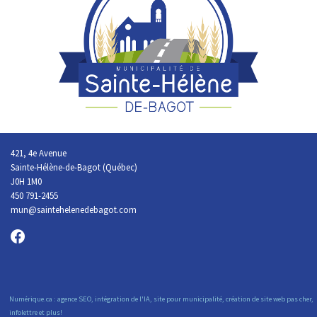
421, 4e Avenue
Sainte-Hélène-de-Bagot (Québec)
J0H 1M0
450 791-2455
mun@saintehelenedebagot.com
Numérique.ca
:
agence SEO
,
intégration de l'IA
,
site pour municipalité
,
création de site web pas cher
,
infolettre
et plus!