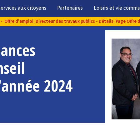
ervices aux citoyens
Partenaires
Loisirs et vie comm
- Offre d'emploi: Directeur des travaux publics - Détails: Page Offre 
éances
nseil
l'année 2024