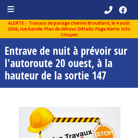
ALERTE - Travaux de pavage chemin Brouillard, le 4 août
ubmenu (Découvrir )
2026, rue barrée. Plan de détour. Détails: Page Alerte Info
Citoyen
ubmenu (Administration municipale )
Entrave de nuit à prévoir sur
bmenu (Services aux citoyens )
l'autoroute 20 ouest, à la
ubmenu (Partenaires )
hauteur de la sortie 147
ubmenu (Loisirs et vie communautaire )
ubmenu (Environnement )