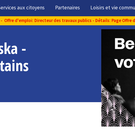
ervices aux citoyens
Partenaires
Loisirs et vie comm
- Offre d'emploi: Directeur des travaux publics - Détails: Page Offre 
ka -
tains