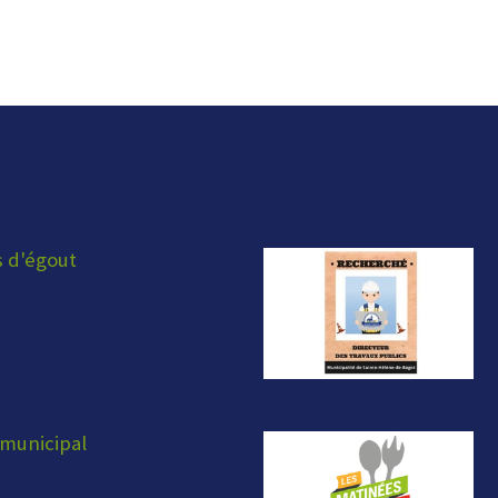
s d'égout
municipal