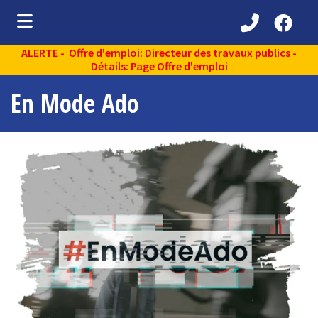
ALERTE - Offre d'emploi: Directeur des travaux publics -
ubmenu (Découvrir )
Détails: Page Offre d'emploi
ubmenu (Administration municipale )
En Mode Ado
bmenu (Services aux citoyens )
ubmenu (Partenaires )
ubmenu (Loisirs et vie communautaire )
ubmenu (Environnement )