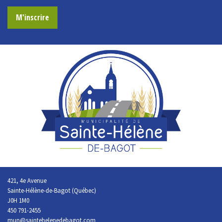
M'inscrire
421, 4e Avenue
Sainte-Hélène-de-Bagot (Québec)
J0H 1M0
450 791-2455
mun@saintehelenedebagot.com