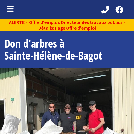
ALERTE - Offre d'emploi: Directeur des travaux publics -
ubmenu (Découvrir )
Détails: Page Offre d'emploi
ubmenu (Administration municipale )
Don d'arbres à
bmenu (Services aux citoyens )
Sainte-Hélène-de-Bagot
ubmenu (Partenaires )
ubmenu (Loisirs et vie communautaire )
ubmenu (Environnement )