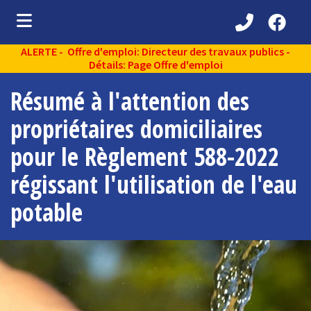
ALERTE - Offre d'emploi: Directeur des travaux publics -
ubmenu (Découvrir )
Détails: Page Offre d'emploi
ubmenu (Administration municipale )
Résumé à l'attention des
bmenu (Services aux citoyens )
propriétaires domiciliaires
ubmenu (Partenaires )
pour le Règlement 588-2022
ubmenu (Loisirs et vie communautaire )
régissant l'utilisation de l'eau
ubmenu (Environnement )
potable