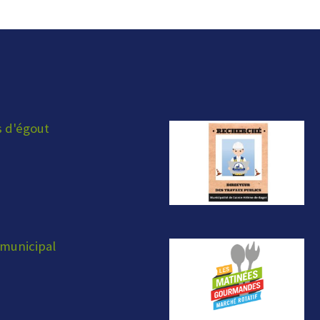
s d'égout
municipal