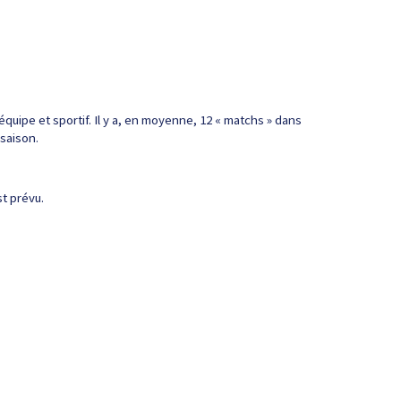
quipe et sportif. Il y a, en moyenne, 12 « matchs » dans
 saison.
st prévu.