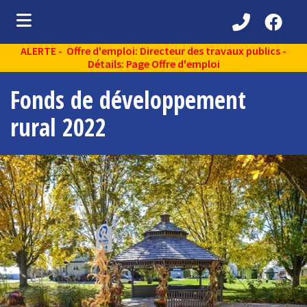
ALERTE - Offre d'emploi: Directeur des travaux publics -
ubmenu (Découvrir )
Détails: Page Offre d'emploi
ubmenu (Administration municipale )
Fonds de développement
bmenu (Services aux citoyens )
rural 2022
ubmenu (Partenaires )
ubmenu (Loisirs et vie communautaire )
ubmenu (Environnement )