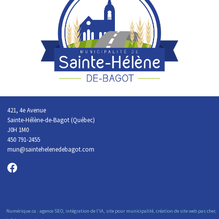
421, 4e Avenue
Sainte-Hélène-de-Bagot (Québec)
J0H 1M0
450 791-2455
mun@saintehelenedebagot.com
Numérique.ca
:
agence SEO
,
intégration de l'IA
,
site pour municipalité
,
création de site web pas cher
,