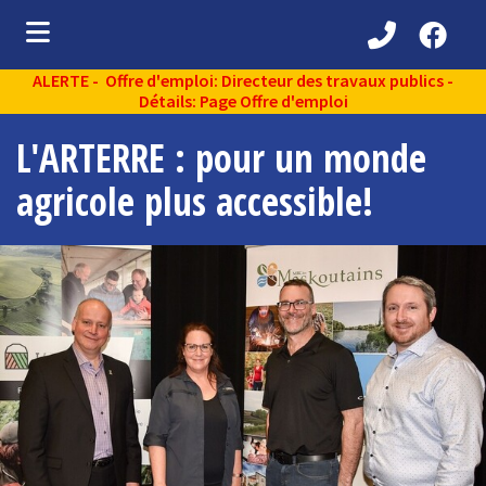
ALERTE - Offre d'emploi: Directeur des travaux publics -
ubmenu (Découvrir )
Détails: Page Offre d'emploi
ubmenu (Administration municipale )
L'ARTERRE : pour un monde
bmenu (Services aux citoyens )
agricole plus accessible!
ubmenu (Partenaires )
ubmenu (Loisirs et vie communautaire )
ubmenu (Environnement )