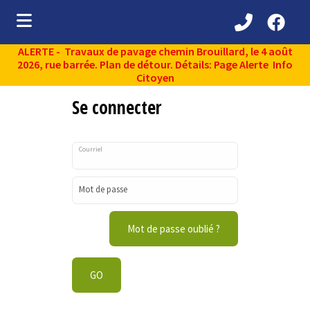
ALERTE - Travaux de pavage chemin Brouillard, le 4 août
ubmenu (Découvrir )
2026, rue barrée. Plan de détour. Détails: Page Alerte Info
Citoyen
ubmenu (Administration municipale )
Se connecter
bmenu (Services aux citoyens )
ubmenu (Partenaires )
Courriel
ubmenu (Loisirs et vie communautaire )
Mot de passe
ubmenu (Environnement )